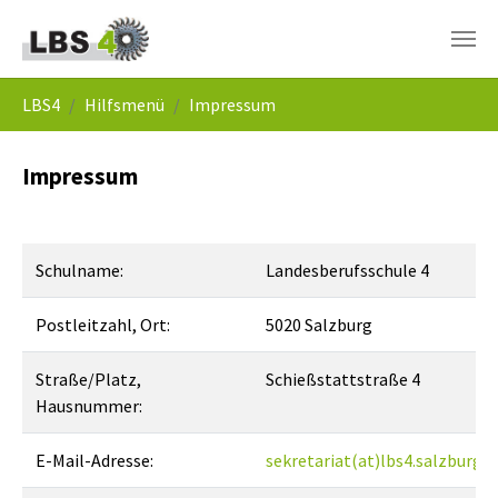
Skip to main navigation
Skip to main content
Skip to page footer
You are here:
LBS4
Hilfsmenü
Impressum
Impressum
Schulname:
Landesberufsschule 4
Postleitzahl, Ort:
5020 Salzburg
Straße/Platz,
Schießstattstraße 4
Hausnummer:
E-Mail-Adresse:
sekretariat(at)lbs4.salzburg.a