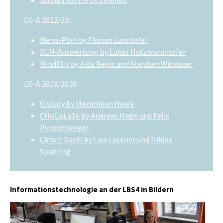
Sudoku Battle by Zinendo
LG-A 2022/23:
Menu-Plan by Florian Lasshofer
DLM-Auswertung by Lukas Holzmannhofer
MindFlip by Aida Begic und Stephan Windauer
LG-A 2019/2020:
Gistory by Maximilian Hajek
CHoCoLaTe by Andreas Hagn und Felix
Punzenberger
Circuit Dash! by Lisa Lackner und Niklas
Spanring
Informationstechnologie an der LBS4 in Bildern
Show larger version
Show larger version