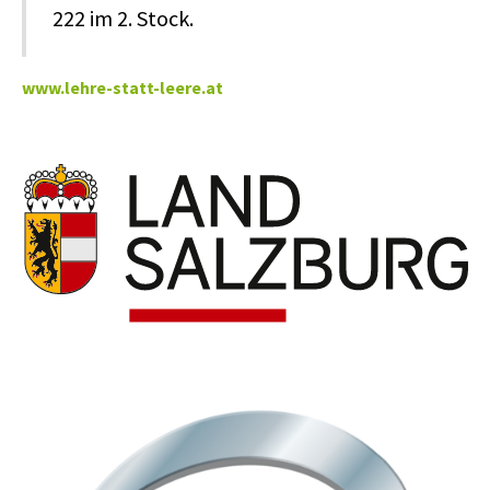
222 im 2. Stock.
www.lehre-statt-leere.at